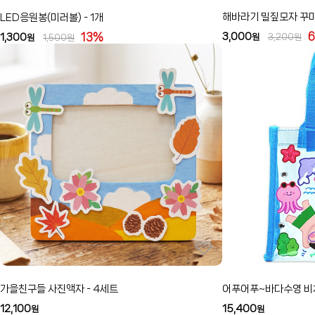
해바라기 밀짚모자 꾸미기
LED응원봉(미러볼) - 1개
13%
3,000
1,300
원
3,200
원
원
1,500
원
가을친구들 사진액자 - 4세트
어푸어푸~바다수영 비치
12,100
15,400
원
원