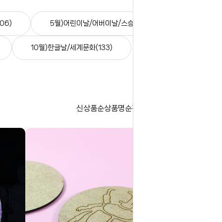
06)
5월)어린이날/어버이날/스승의날(234)
10월)한글날/세계문화(133)
신상품순
상품명순
판매순
높은가격순
낮은가격순