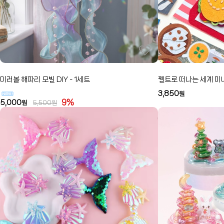
미러볼 해파리 모빌 DIY - 1세트
펠트로 떠나는 세계 미니
3,850
원
9%
5,000
원
5,500
원