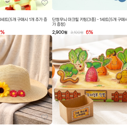
 1세트(5개 구매시 1개 추가 증
단청무늬 아크릴 키링(3종) - 1세트(5개 구매시
가 증정)
2%
6%
2,900
원
3,100
원