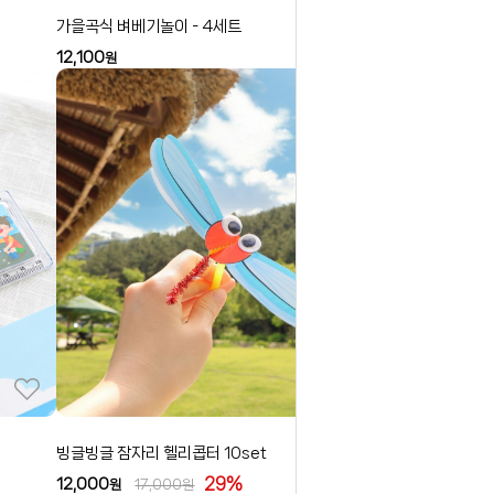
가을곡식 벼베기놀이 - 4세트
12,100
원
빙글빙글 잠자리 헬리콥터 10set
29%
12,000
원
17,000
원