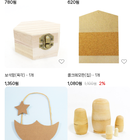
780
원
620
원
보석함(육각) - 1개
콜크메모판(집) - 1개
1,350
원
1,080
원
2%
1,100
원