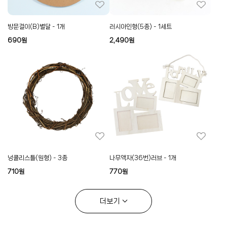
방문걸이(B)별달 - 1개
러시아인형(5종) - 1세트
690
원
2,490
원
넝쿨리스틀(원형) - 3종
나무액자(36번)러브 - 1개
710
원
770
원
더보기