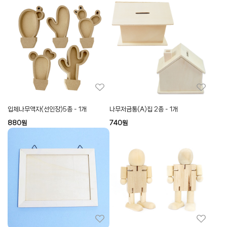
입체나무액자(선인장)5종 - 1개
나무저금통(A)집 2종 - 1개
880
원
740
원