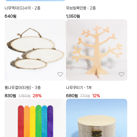
나무액자(G)사각 - 2종
무브원목인형 - 2종
640
원
1,050
원
통나무걸이(타원) - 3종
나무꾸미기 - 1개
830
원
28%
680
원
12%
1,160
원
770
원