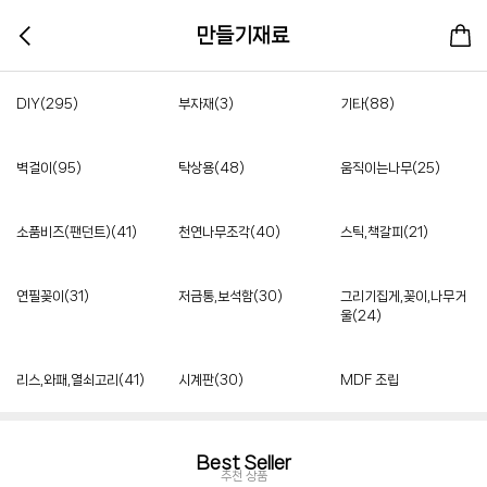
만들기재료
DIY(295)
부자재(3)
기타(88)
벽걸이(95)
탁상용(48)
움직이는나무(25)
소품비즈(팬던트)(41)
천연나무조각(40)
스틱,책갈피(21)
연필꽂이(31)
저금통,보석함(30)
그리기집게,꽂이,나무거
울(24)
리스,와패,열쇠고리(41)
시계판(30)
MDF 조립
Best Seller
추천 상품