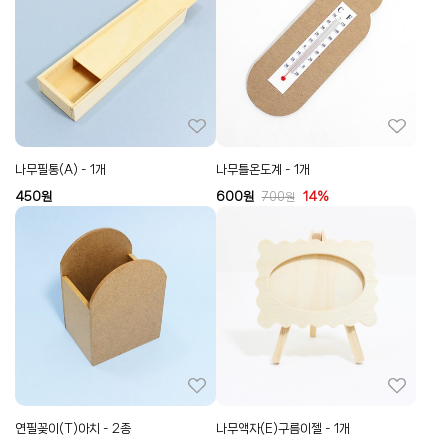
나무필통(A) - 1개
나무틀온도계 - 1개
450
원
600
원
14%
700
원
연필꽂이(T)아치 - 2종
나무액자(E)구름이젤 - 1개