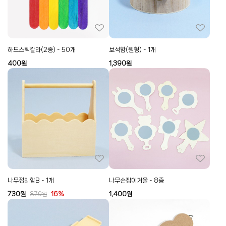
하드스틱칼라(2종) - 50개
보석함(원형) - 1개
400
원
1,390
원
나무정리함B - 1개
나무손잡이거울 - 8종
730
원
16%
1,400
원
870
원