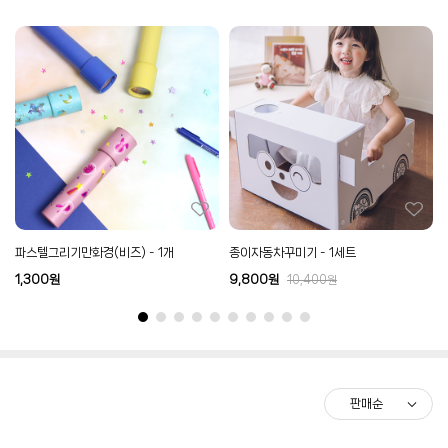
파스텔그리기만화경(비즈) - 1개
종이자동차꾸미기 - 1세트
1,300
원
9,800
원
10,400
원