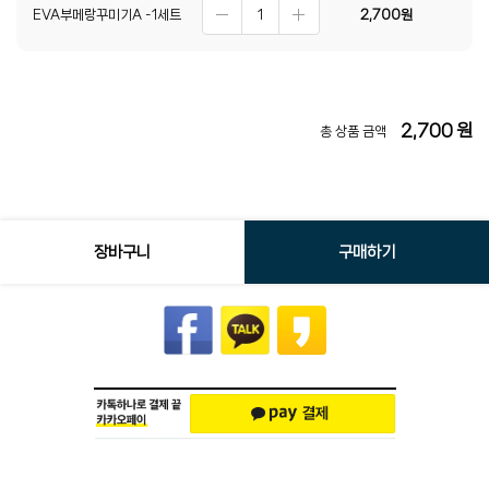
EVA부메랑꾸미기A -1세트
2,700
원
2,700
원
총 상품 금액
장바구니
구매하기