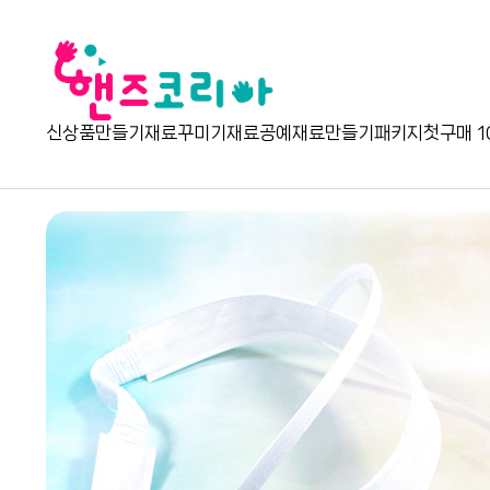
신상품
만들기재료
꾸미기재료
공예재료
만들기패키지
첫구매 1