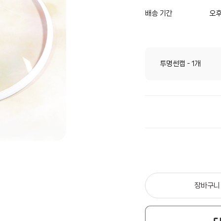
배송 기간
오후
투명썬캡 - 1개
장바구니