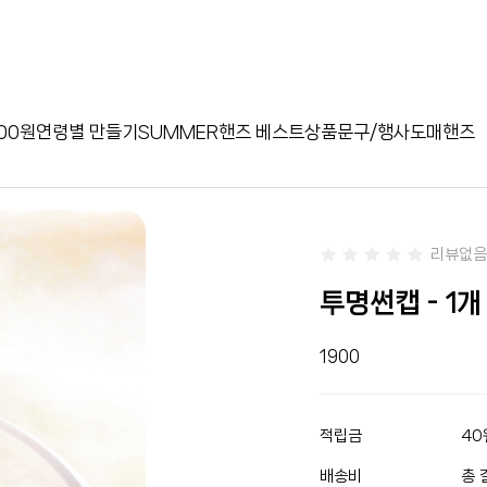
00원
연령별 만들기
SUMMER
핸즈 베스트상품
문구/행사
도매핸즈
리뷰없음
투명썬캡 - 1개
1900
적립금
40
배송비
총 