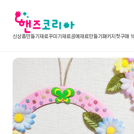
신상품
만들기재료
꾸미기재료
공예재료
만들기패키지
첫구매 1