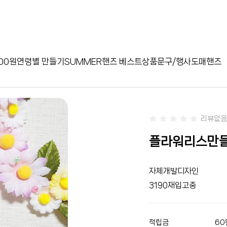
00원
연령별 만들기
SUMMER
핸즈 베스트상품
문구/행사
도매핸즈
리뷰없음
플라워리스만들기
자체개발디자인
3190재입고중
적립금
60