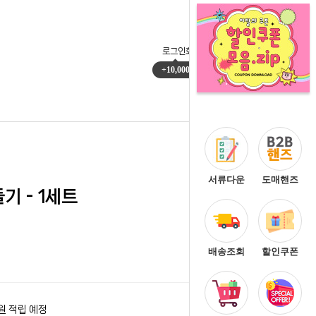
로그인
회원가입
마이페이지
주문배송
+10,000
0
서류다운
도매핸즈
 - 1세트
배송조회
할인쿠폰
원 적립 예정