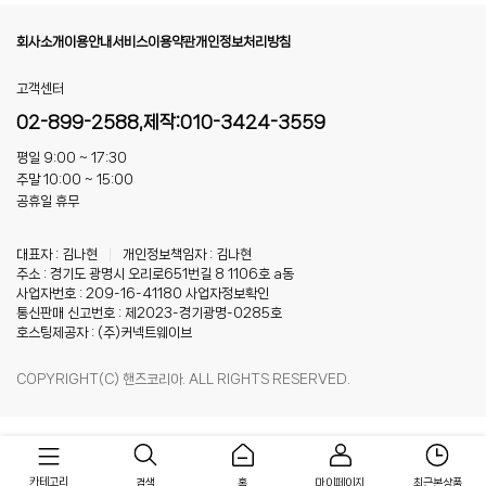
회사소개
이용안내
서비스이용약관
개인정보처리방침
고객센터
02-899-2588,제작:010-3424-3559
평일 9:00 ~ 17:30
주말 10:00 ~ 15:00
공휴일 휴무
대표자 : 김나현
|
개인정보책임자 : 김나현
주소 : 경기도 광명시 오리로651번길 8 1106호 a동
사업자번호 : 209-16-41180
사업자정보확인
통신판매 신고번호 : 제2023-경기광명-0285호
호스팅제공자 : (주)커넥트웨이브
COPYRIGHT(C) 핸즈코리아. ALL RIGHTS RESERVED.
카테고리
홈
마이페이지
최근본상품
검색