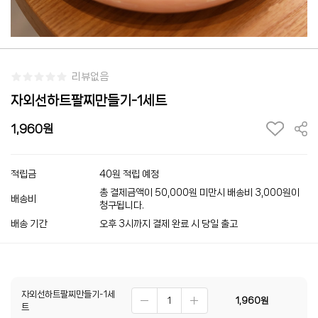
리뷰없음
자외선하트팔찌만들기-1세트
1,960
적립금
40원 적립 예정
총 결제금액이 50,000원 미만시 배송비 3,000원이
배송비
청구됩니다.
배송 기간
오후 3시까지 결제 완료 시 당일 출고
자외선하트팔찌만들기-1세
1,960
원
트