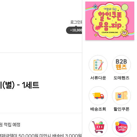
로그인
회원가입
마이페이지
주문배송
+10,000
0
서류다운
도매핸즈
별) - 1세트
배송조회
할인쿠폰
원 적립 예정
결제금액이 50,000원 미만시 배송비 3,000원이 청구됩니다.