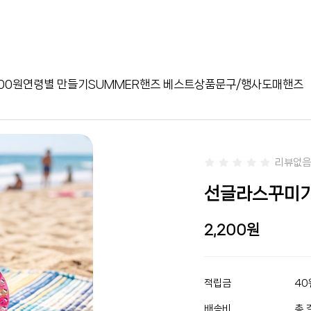
00원
연령별 만들기
SUMMER
핸즈 베스트상품
문구/행사
도매핸즈
리뷰없음
선글라스꾸미기(
2,200
적립금
40
배송비
총 