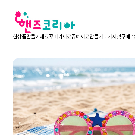
신상품
만들기재료
꾸미기재료
공예재료
만들기패키지
첫구매 1