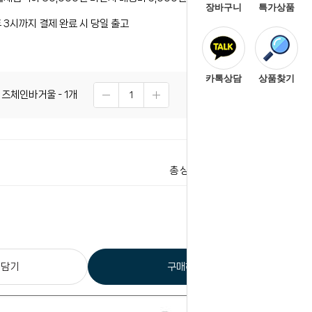
장바구니
특가상품
 3시까지 결제 완료 시 당일 출고
카톡상담
상품찾기
 비즈체인바거울 - 1개
1,550
원
1,550
원
총 상품 금액
 담기
구매하기