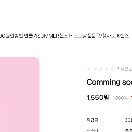
00원
연령별 만들기
SUMMER
핸즈 베스트상품
문구/행사
도매핸즈
리뷰없음
Comming s
1,550
1,800
적립금
30
배송비
총 