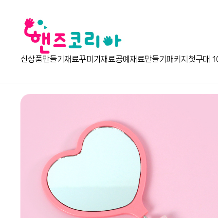
신상품
만들기재료
꾸미기재료
공예재료
만들기패키지
첫구매 1