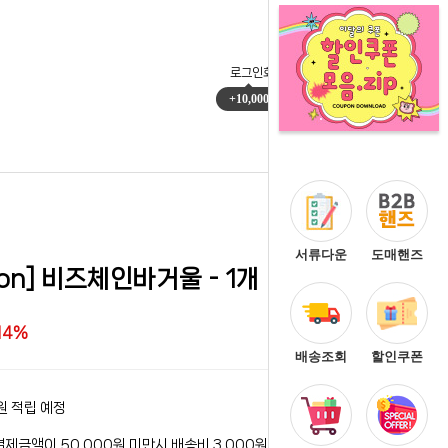
로그인
회원가입
마이페이지
주문배송
+10,000
0
서류다운
도매핸즈
oon] 비즈체인바거울 - 1개
14%
배송조회
할인쿠폰
원 적립 예정
결제금액이 50,000원 미만시 배송비 3,000원이 청구됩니다.