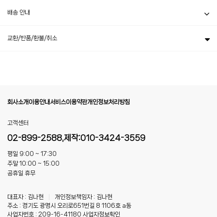
배송 안내
교환/반품/환불/취소
회사소개
이용안내
서비스이용약관
개인정보처리방침
고객센터
02-899-2588,제작:010-3424-3559
평일 9:00 ~ 17:30
주말 10:00 ~ 15:00
공휴일 휴무
대표자 : 김나현
|
개인정보책임자 : 김나현
주소 : 경기도 광명시 오리로651번길 8 1106호 a동
사업자번호 : 209-16-41180
사업자정보확인