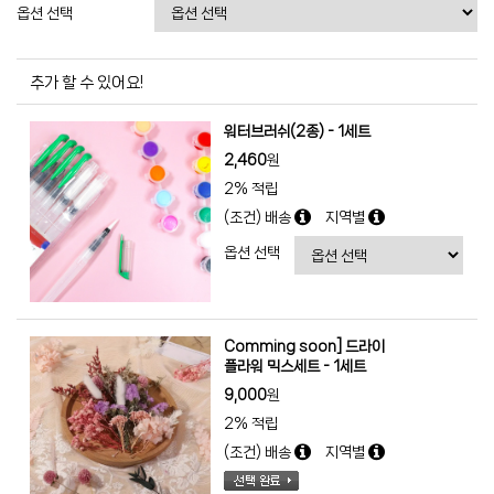
옵션 선택
추가 할 수 있어요!
워터브러쉬(2종) - 1세트
2,460
원
2% 적립
(조건) 배송
지역별
옵션 선택
Comming soon] 드라이
플라워 믹스세트 - 1세트
9,000
원
2% 적립
(조건) 배송
지역별