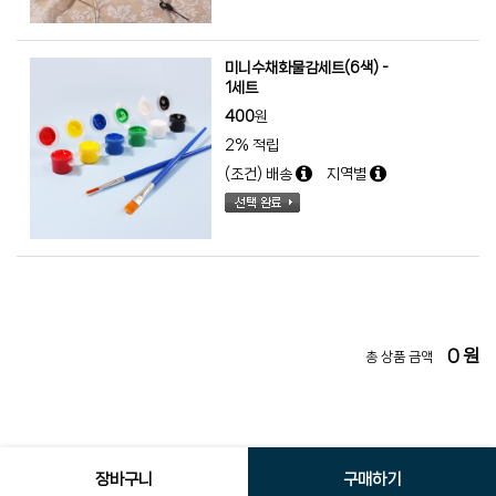
미니수채화물감세트(6색) -
1세트
400
원
2% 적립
(조건) 배송
지역별
0
원
총 상품 금액
장바구니
구매하기