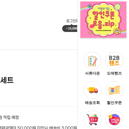
로그인
회원가입
마이페이지
주문배송
+10,000
0
서류다운
도매핸즈
1세트
배송조회
할인쿠폰
원 적립 예정
결제금액이 50,000원 미만시 배송비 3,000원이 청구됩니다.