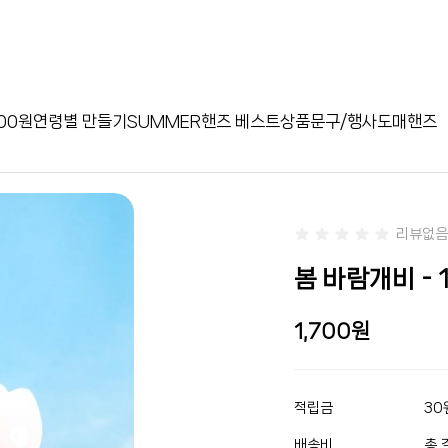
00원
연령별 만들기
SUMMER
핸즈 베스트상품
문구/행사
도매핸즈
리뷰없음
봄 바람개비 - 
1,700
적립금
30
배송비
총 