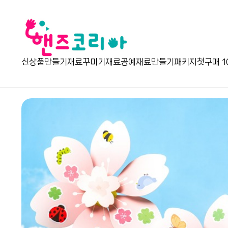
신상품
만들기재료
꾸미기재료
공예재료
만들기패키지
첫구매 1