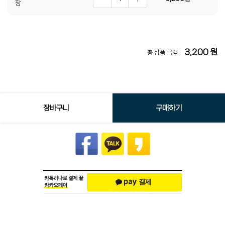
장
3,200
원
총 상품 금액
장바구니
구매하기