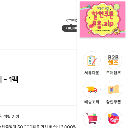
로그인
회원가입
마이페이지
주문배송
+10,000
0
서류다운
도매핸즈
- 1팩
배송조회
할인쿠폰
원 적립 예정
결제금액이 50,000원 미만시 배송비 3,000원이 청구됩니다.