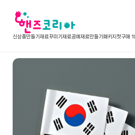
신상품
만들기재료
꾸미기재료
공예재료
만들기패키지
첫구매 1