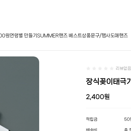
00원
연령별 만들기
SUMMER
핸즈 베스트상품
문구/행사
도매핸즈
리뷰없음
장식꽂이태극기 
2,400
적립금
50
배송비
총 