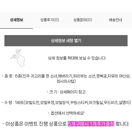
상세정보
상품후기(0)
상품문의(0)
배송안내
상세정보 새창 열기
상세 정보를 확대해 보실 수 있습니다.
- 종 류 : 6종(진주 귀고리를 한 소녀,해바라기,피리부는 소년,경복궁,자유의 여신상,
피사의사탑)
- 크 기 : 상세페이지 참고
- 수 량 : 1세트(모빌도안,모빌뚜껑,모빌장식,꾸밈스티커,아크릴실,우드비즈,설명지)
- 옵션에서 선택하세요!
- 이상품은 이벤트 진행 상품으로
5개구매시 1개추가증정
합니다.