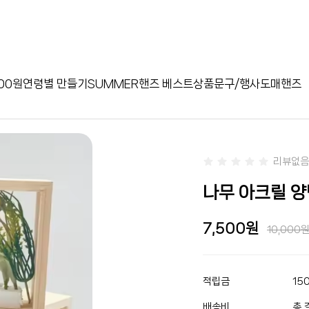
00원
연령별 만들기
SUMMER
핸즈 베스트상품
문구/행사
도매핸즈
리뷰없음
나무 아크릴 양면
7,500
10,000
적립금
15
배송비
총 