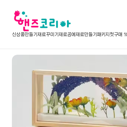
신상품
만들기재료
꾸미기재료
공예재료
만들기패키지
첫구매 1