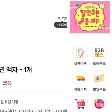
로그인
회원가입
마이페이지
주문배송
+10,000
0
서류다운
도매핸즈
 액자 - 1개
25%
배송조회
할인쿠폰
0원 적립 예정
결제금액이 50,000원 미만시 배송비 3,000원이 청구됩니다.