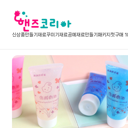
신상품
만들기재료
꾸미기재료
공예재료
만들기패키지
첫구매 1