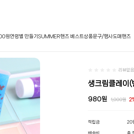
00원
연령별 만들기
SUMMER
핸즈 베스트상품
문구/행사
도매핸즈
리뷰없음
생크림클레이(반투
980
2
1,000
적립금
20
배송비
총 