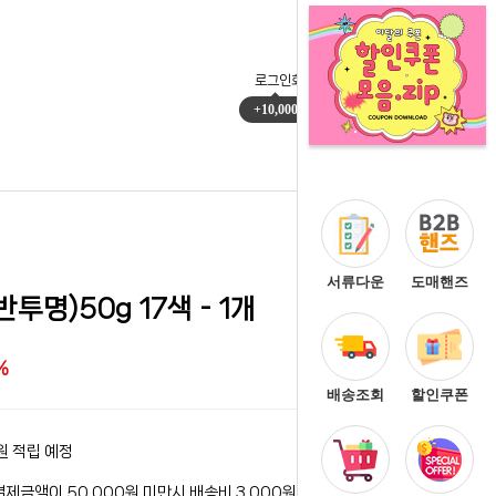
로그인
회원가입
마이페이지
주문배송
+10,000
0
서류다운
도매핸즈
명)50g 17색 - 1개
%
배송조회
할인쿠폰
원 적립 예정
결제금액이 50,000원 미만시 배송비 3,000원이 청구됩니다.