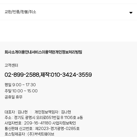
교환/반품/환불/취소
회사소개
이용안내
서비스이용약관
개인정보처리방침
고객센터
02-899-2588,제작:010-3424-3559
평일 9:00 ~ 17:30
주말 10:00 ~ 15:00
공휴일 휴무
대표자 : 김나현
|
개인정보책임자 : 김나현
주소 : 경기도 광명시 오리로651번길 8 1106호 a동
사업자번호 : 209-16-41180
사업자정보확인
통신판매 신고번호 : 제2023-경기광명-0285호
호스팅제공자 : (주)커넥트웨이브