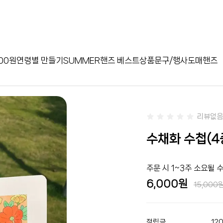
00원
연령별 만들기
SUMMER
핸즈 베스트상품
문구/행사
도매핸즈
리뷰없음
수채화 수첩(4종
주문 시 1~3주 소요될 
6,000
15,000
적립금
12