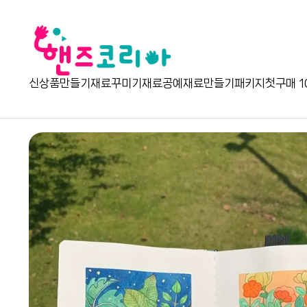
신상품
만들기재료
꾸미기재료
공예재료
만들기패키지
첫구매 1