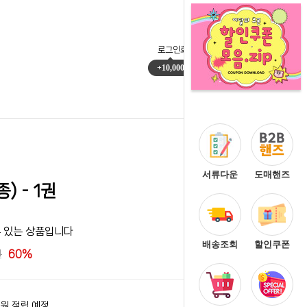
로그인
회원가입
마이페이지
주문배송
+10,000
0
서류다운
도매핸즈
) - 1권
수 있는 상품입니다
배송조회
할인쿠폰
60%
0원 적립 예정